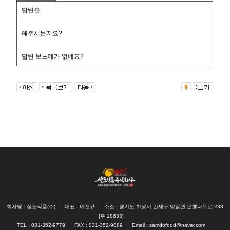
답변은
해주시는지요?
답변 보느데가 없네요?
회사명 :
삼도식품(주)
대표 :
이진규
주소 :
경기도 화성시 만세구 양감면 은행나무로 238
[우 18633]
TEL :
031-352-9779
FAX :
031-352-9889
Email :
samdofood@naver.com