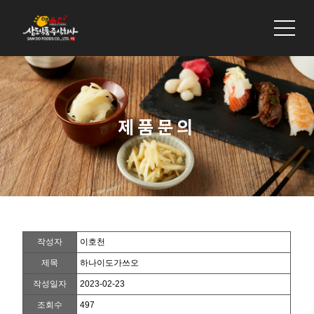
회사소개
제품소개
제품문의
제품문의
작성자
이호천
제목
하나이도가쓰오
작성일자
2023-02-23
조회수
497