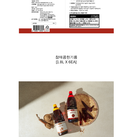
참매콤한기름
[1.8L X 6EA]