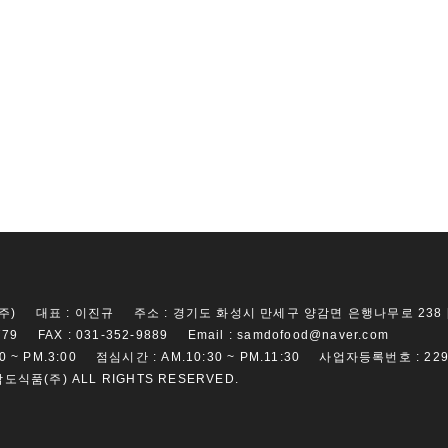
주)
대표 :
이진규
주소 :
경기도 화성시 만세구 양감면 은행나무로 238 [우
779
FAX :
031-352-9889
Email :
samdofood@naver.com
0 ~ PM.3:00
점심시간 :
AM.10:30 ~ PM.11:30
사업자등록번호 :
229
삼도식품(주) ALL RIGHTS RESERVED.